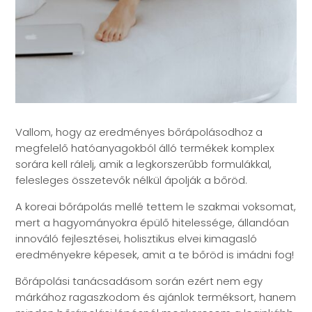
Vallom, hogy az eredményes bőrápolásodhoz a
megfelelő hatóanyagokból álló termékek komplex
sorára kell rálelj, amik a legkorszerűbb formulákkal,
felesleges összetevők nélkül ápolják a bőröd.
A koreai bőrápolás mellé tettem le szakmai voksomat,
mert a hagyományokra épülő hitelessége, állandóan
innováló fejlesztései, holisztikus elvei kimagasló
eredményekre képesek, amit a te bőröd is imádni fog!
Bőrápolási tanácsadásom során ezért nem egy
márkához ragaszkodom és ajánlok terméksort, hanem