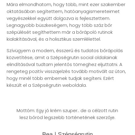
Mára elmondhatom, hogy több, mint ezer szakember
oktatásában segítettem, hatóanyagismereteimet
vegyészekkel együtt dolgozva is fejlesztettem.
Legnagyobb büszkeségem, hogy több száz bőr
szépülését segíthettem már a bőrápoló rutinok
kialakításával, és a holisztikus szemlélettel.
Szívügyem a modern, ésszerű és tudatos bőrápolás
közvetítése, amit a Szépségrutin social oldalainak
elindításával tudtam jelentős tömeghez eljuttatni. A
rengeteg pozitív visszajelzés tovább motivált az úton,
hogy minél több embernek tudjak segíteni. Ezért
készült el a Szépségrutin weboldala.
Mottóm: Egy jó krém szuper.. de a célzott rutin
lesz bőröd legszebb történetének szerzője.
Bea | Szépségrutin