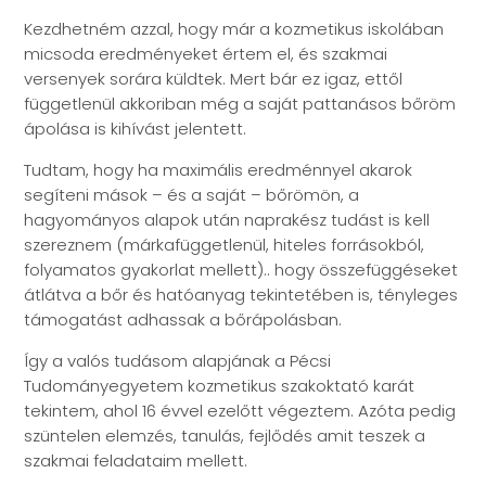
Kezdhetném azzal, hogy már a kozmetikus iskolában
micsoda eredményeket értem el, és szakmai
versenyek sorára küldtek. Mert bár ez igaz, ettől
függetlenül akkoriban még a saját pattanásos bőröm
ápolása is kihívást jelentett.
Tudtam, hogy ha maximális eredménnyel akarok
segíteni mások – és a saját – bőrömön, a
hagyományos alapok után naprakész tudást is kell
szereznem (márkafüggetlenül, hiteles forrásokból,
folyamatos gyakorlat mellett).. hogy összefüggéseket
átlátva a bőr és hatóanyag tekintetében is, tényleges
támogatást adhassak a bőrápolásban.
Így a valós tudásom alapjának a Pécsi
Tudományegyetem kozmetikus szakoktató karát
tekintem, ahol 16 évvel ezelőtt végeztem. Azóta pedig
szüntelen elemzés, tanulás, fejlődés amit teszek a
szakmai feladataim mellett.