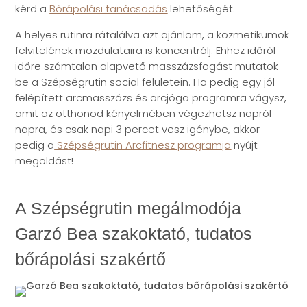
kérd a
Bőrápolási tanácsadás
lehetőségét.
A helyes rutinra rátalálva azt ajánlom, a kozmetikumok
felvitelének mozdulataira is koncentrálj. Ehhez időről
időre számtalan alapvető masszázsfogást mutatok
be a Szépségrutin social felületein. Ha pedig egy jól
felépített arcmasszázs és arcjóga programra vágysz,
amit az otthonod kényelmében végezhetsz napról
napra, és csak napi 3 percet vesz igénybe, akkor
pedig a
Sz
é
ps
é
grutin Arcfitnesz programja
nyújt
megoldást!
A Szépségrutin megálmodója
Garzó Bea szakoktató, tudatos
bőrápolási szakértő