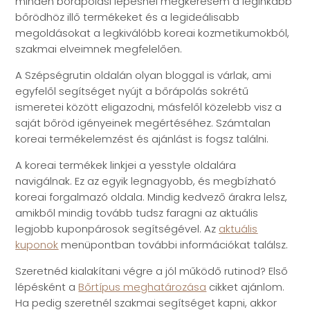
minden bőrápolási lépésnél megkeresem a leginkább
bőrödhöz illő termékeket és a legideálisabb
megoldásokat a legkiválóbb koreai kozmetikumokból,
szakmai elveimnek megfelelően.
A Szépségrutin oldalán olyan bloggal is várlak, ami
egyfelől segítséget nyújt a bőrápolás sokrétű
ismeretei között eligazodni, másfelől közelebb visz a
saját bőröd igényeinek megértéséhez. Számtalan
koreai termékelemzést és ajánlást is fogsz találni.
A koreai termékek linkjei a yesstyle oldalára
navigálnak. Ez az egyik legnagyobb, és megbízható
koreai forgalmazó oldala. Mindig kedvező árakra lelsz,
amikből mindig tovább tudsz faragni az aktuális
legjobb kuponpárosok segítségével. Az
aktuális
kuponok
menüpontban további információkat találsz.
Szeretnéd kialakítani végre a jól működő rutinod? Első
lépésként a
Bőrtípus meghatározása
cikket ajánlom.
Ha pedig szeretnél szakmai segítséget kapni, akkor