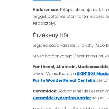
Hialuronsav
: főképp akkor ajánlott, ha
heggel, pattanás utáni folttal küzdesz, k
elsőosztályú.
Érzékeny bőr
Legideálisabb válsztás: 3-O Ethyl Ascorb
Milyen hatóanyaggal / szérummal működ
Panthenol, Allantoin, Madecassoide,
bőröd. Választhatod a
SKIN1004 Mada
Purito Wonder Releaf Centella
szérum
Ceramidok
: Bőrbarrier sérülés esetén
Ceramide Hydrating Barrier
szuper s