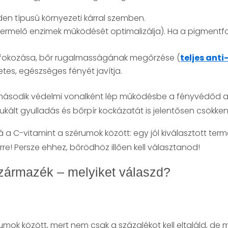
den típusú környezeti kárral szemben.
ntermelő enzimek működését optimalizálja). Ha a pigmentfol
is fokozása, bőr rugalmasságának megőrzése (
teljes anti
tes, egészséges fényét javítja.
n második védelmi vonalként lép működésbe a fényvédőd al
ált gyulladás és bőrpír kockázatát is jelentősen csökkent
á a C-vitamint a szérumok között: egy jól kiválasztott ter
erre! Persze ehhez, bőrödhöz illően kell választanod!
származék – melyiket válaszd?
umok között, mert nem csak a százalékot kell eltaláld, de 