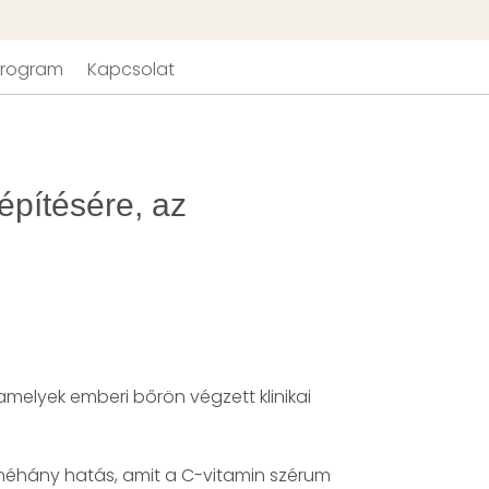
 Program
Kapcsolat
építésére, az
melyek emberi bőrön végzett klinikai
 néhány hatás, amit a C-vitamin szérum