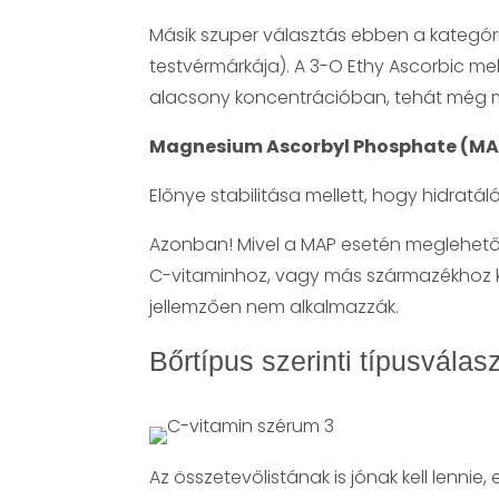
Másik szuper választás ebben a kategó
testvérmárkája). A 3-O Ethy Ascorbic mel
alacsony koncentrációban, tehát még mi
Magnesium Ascorbyl Phosphate (MA
Előnye stabilitása mellett, hogy hidratá
Azonban! Mivel a MAP esetén meglehetős
C-vitaminhoz, vagy más származékhoz kép
jellemzően nem alkalmazzák.
Bőrtípus szerinti típusválas
Az összetevőlistának is jónak kell lenni