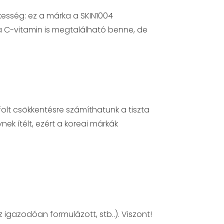
kesség: ez a márka a SKIN1004
zta C-vitamin is megtalálható benne, de
lt csökkentésre számíthatunk a tiszta
k ítélt, ezért a koreai márkák
 igazodóan formulázott, stb..). Viszont!