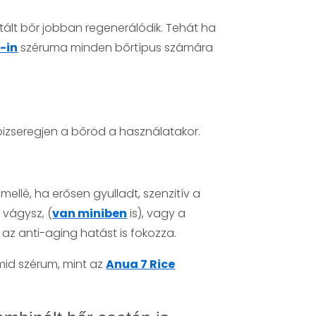
ratált bőr jobban regenerálódik. Tehát ha
-in
széruma minden bőrtípus számára
izseregjen a bőröd a használatakor.
llé, ha erősen gyulladt, szenzitív a
 vágysz, (
van miniben
is), vagy a
z anti-aging hatást is fokozza.
amid szérum, mint az
Anua 7 Rice