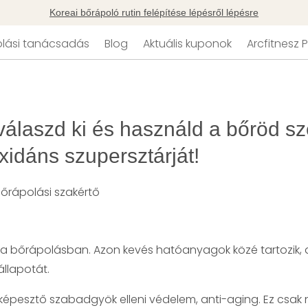
Koreai bőrápoló rutin felépítése lépésről lépésre
lási tanácsadás
Blog
Aktuális kuponok
Arcfitnesz
válaszd ki és használd a bőröd sz
oxidáns szupersztárját!
bőrápolási szakértő
a bőrápolásban. Azon kevés hatóanyagok közé tartozik, a
állapotát.
épesztő szabadgyök elleni védelem, anti-aging. Ez csak