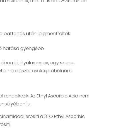
 működnek, mint a tiszta C-vitaminok.
ve a pattanás utáni pigmentfoltok
ító hatása gyengébb
iacinamid, hyaluronsav, egy szuper
ető, ha először csak kipróbálnád!
rendelkezik. Az Ethyl Ascorbic Acid nem
ensúlyában is.
cinamiddal erősíti a 3-O Ethyl Ascorbic
síti.