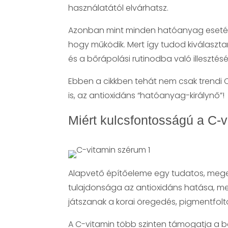
használatától elvárhatsz.
Azonban mint minden hatóanyag esetén, 
hogy működik. Mert így tudod kiválaszta
és a bőrápolási rutinodba való illesztésé
Ebben a cikkben tehát nem csak trendi 
is, az antioxidáns “hatóanyag-királynő”!
Miért kulcsfontosságú a C-
Alapvető építőeleme egy tudatos, megelő
tulajdonsága az antioxidáns hatása, me
játszanak a korai öregedés, pigmentfolto
A C-vitamin több szinten támogatja a 