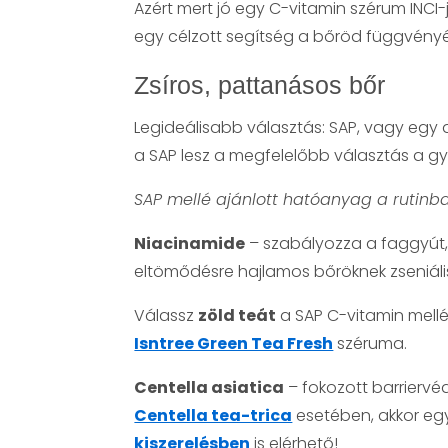
Azért mert jó egy C-vitamin szérum INCI
egy célzott segítség a bőröd függvény
Zsíros, pattanásos bőr
Legideálisabb választás: SAP, vagy egy
a SAP lesz a megfelelőbb választás a gy
SAP mellé ajánlott hatóanyag a rutinba
Niacinamide
– szabályozza a faggyút, 
eltömődésre hajlamos bőröknek zseniá
Válassz
zöld teát
a SAP C-vitamin mellé
Isntree Green Tea Fresh
széruma.
Centella asiatica
– fokozott barriervé
Centella tea-trica
esetében, akkor eg
kiszerelésben
is elérhető!