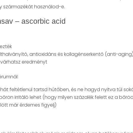
ly származékát használod-e.
nsav – ascorbic acid
gezték
lthalványító, antioxidáns és kollagénserkentő (anti-agin
n várhatsz eredményt
zérumnál:
hát feltétlenül tartsd hűtőben, és ne hagyd nyitva túl soká
ön irritáló lehet (hogy milyen százalék felett ez a bőröd sz
ölött már érdemes figyelj)