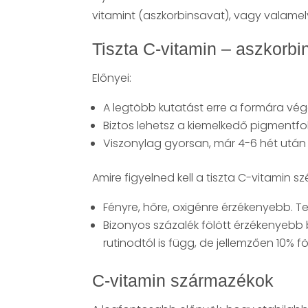
vitamint (aszkorbinsavat), vagy valame
Tiszta C-vitamin – aszkorbi
Előnyei:
A legtöbb kutatást erre a formára vé
Biztos lehetsz a kiemelkedő pigmentfo
Viszonylag gyorsan, már 4-6 hét utá
Amire figyelned kell a tiszta C-vitamin s
Fényre, hőre, oxigénre érzékenyebb. Te
Bizonyos százalék fölött érzékenyebb bőr
rutinodtól is függ, de jellemzően 10% f
C-vitamin származékok