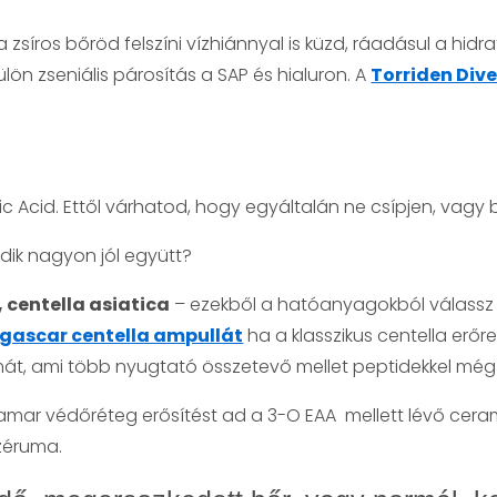
 a zsíros bőröd felszíni vízhiánnyal is küzd, ráadásul a hid
ülön zseniális párosítás a SAP és hialuron. A
Torriden Dive
ic Acid. Ettől várhatod, hogy egyáltalán ne csípjen,
vagy b
ik nagyon jól együtt?
 centella asiatica
– ezekből a hatóanyagokból válassz me
gascar centella ampullát
ha a klasszikus centella erőre
át, ami több nyugtató összetevő mellet peptidekkel még a
 hamar védőréteg erősítést ad a 3-O EAA mellett lévő cer
zéruma.