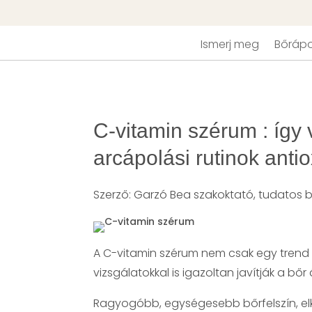
Ismerj meg
Bőrápo
C-vitamin szérum : így 
arcápolási rutinok anti
Szerző: Garzó Bea szakoktató, tudatos 
A C-vitamin szérum nem csak egy trend 
vizsgálatokkal is igazoltan javítják a bőr 
Ragyogóbb, egységesebb bőrfelszín, elk