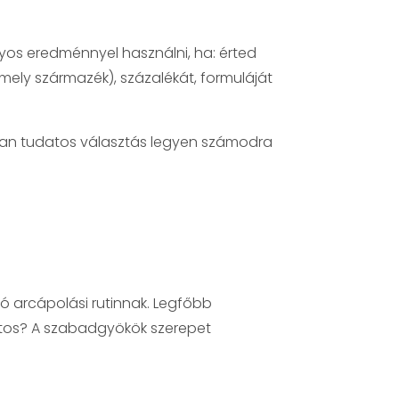
yos eredménnyel használni, ha: érted
amely származék), százalékát, formuláját
óban tudatos választás legyen számodra
ló arcápolási rutinnak. Legfőbb
ntos? A szabadgyökök szerepet