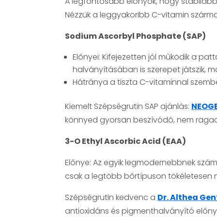
A legfontosabb előnyök, hogy stabilab
Nézzük a leggyakoribb C-vitamin származ
Sodium Ascorbyl Phosphate (SAP)
Előnyei: Kifejezetten jól működik a pat
halványításában is szerepet játszik, 
Hátránya a tiszta C-vitaminnal szemb
Kiemelt Szépségrutin SAP ajánlás:
NEOGE
könnyed gyorsan beszívódó, nem ragac
3-O Ethyl Ascorbic Acid (EAA)
Előnye: Az egyik legmodernebbnek számí
csak a legtöbb bőrtípuson tökéletesen 
Szépségrutin kedvenc a
Dr. Althea Ge
antioxidáns és pigmenthalványító előnye