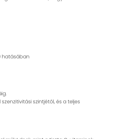
g) hatásában
ig.
enzitivitási szintjétől, és a teljes