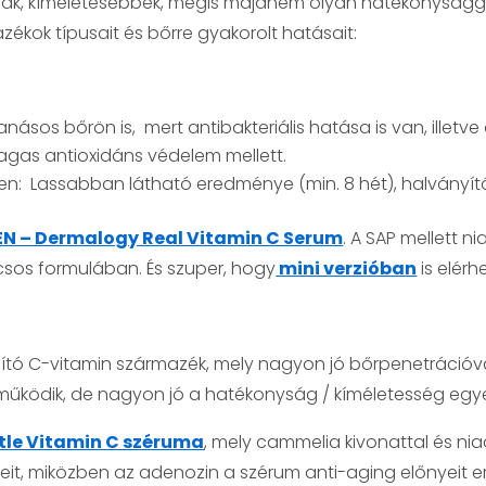
bak, kíméletesebbek, mégis majdnem olyan hatékonysággal
ékok típusait és bőrre gyakorolt hatásait:
tanásos bőrön is,
mert antibakteriális hatása is van, illet
magas antioxidáns védelem mellett.
en:
L
assabban látható eredménye (min. 8 hét), halvány
N – Dermalogy Real Vitamin C Serum
. A SAP mellett n
sos formulában. És szuper, hogy
mini verzióban
is elérh
tó C-vitamin származék, mely nagyon jó bőrpenetrációval 
működik, de nagyon jó a hatékonyság / kíméletesség egy
ntle Vitamin C széruma
, mely cammelia kivonattal és nia
it, miközben az adenozin a szérum anti-aging előnyeit erő