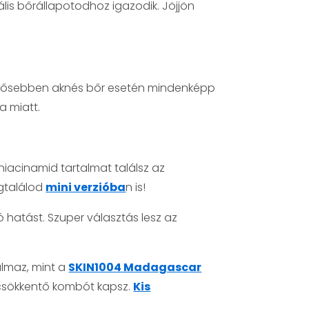
lis bőrállapotodhoz igazodik. Jöjjön
. Erősebben aknés bőr esetén mindenképp
a miatt.
niacinamid tartalmat találsz az
egtalálod
mini verzióba
n is!
 hatást. Szuper választás lesz az
almaz, mint a
SKIN1004 Madagascar
scsökkentő kombót kapsz.
Kis