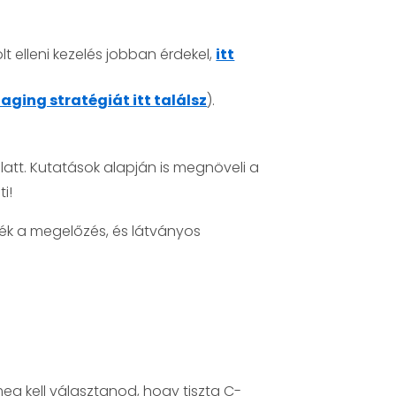
t elleni kezelés jobban érdekel,
itt
-aging stratégiát itt találsz
).
att. Kutatások alapján is megnöveli a
i!
mék a megelőzés, és látványos
meg kell választanod, hogy tiszta C-