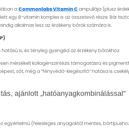
riában a
Commonlabs Vitamin C
ampullája (plusz érde
lett egy B-vitamin komplex is az összetevő része. Bár tis
ndig alkalmas lesz az érzékeny bőrök számára is.
P)
ló hatású is, és tényleg gyengéd az érzékeny bőrökhöz.
en mérsékelt kollagénszintézis támogatásra és pigmentfo
est, sőt, még a “fényvédő-kiegészítő” hatása is csekélyne
ztás, ajánlott „hatóanyagkombinálással”
e, ez egyértelmű (felesleges anyagoktól mentes, bőrtípushoz