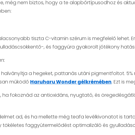
-je, még nem biztos, hogy a te alapbőrtípusodhoz és aktuá
ében:
 alacsonyabb tiszta C-vitamin szérum is megfelelő lehet
ulladáscsökkentő-, és faggyúra gyakorolt jótékony hatás
n:
halványítja a hegeket, pattanás utáni pigmentfoltot. 5% 
lisan működő
Haruharu Wonder gélkrémében
. Ezt is m
, ha fokoznád az antioxidáns, nyugtató, és öregedésgátló
delmet ad, és ha mellette még teafa levélkivonatot is tart
y tökéletes faggyútermelődést optimalizáló és gyulladá