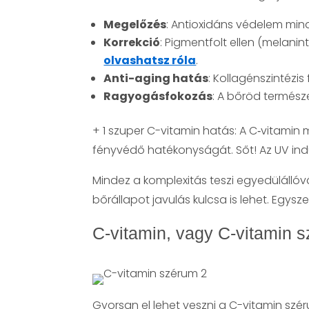
Megelőzés
: Antioxidáns védelem min
Korrekció
: Pigmentfolt ellen (melani
olvashatsz róla
.
Anti-aging hatás
: Kollagénszintéz
Ragyogásfokozás
: A bőröd természe
+ 1 szuper C-vitamin hatás: A C‑vitami
fényvédő hatékonyságát. Sőt! Az UV induk
Mindez a komplexitás teszi egyedülállóv
bőrállapot javulás kulcsa is lehet. Egysz
C-vitamin, vagy C-vitamin 
Gyorsan el lehet veszni a C-vitamin szér