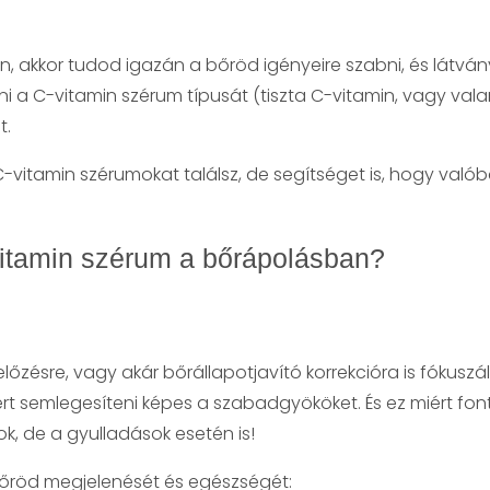
akkor tudod igazán a bőröd igényeire szabni, és látván
ni a C-vitamin szérum típusát (tiszta C-vitamin, vagy val
t.
C-vitamin szérumokat találsz, de segítséget is, hogy val
vitamin szérum a bőrápolásban?
zésre, vagy akár bőrállapotjavító korrekcióra is fókuszá
rt semlegesíteni képes a szabadgyököket. És ez miért fo
k, de a gyulladások esetén is!
bőröd megjelenését és egészségét: