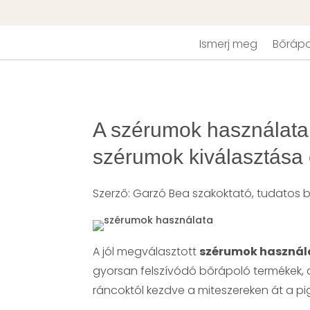
Ismerj meg
Bőrápo
A szérumok használata í
szérumok kiválasztása
Szerző: Garzó Bea szakoktató, tudatos 
A jól megválasztott
szérumok használ
gyorsan felszívódó bőrápoló termékek
ráncoktól kezdve a miteszereken át a pig