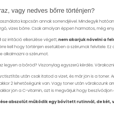
az, vagy nedves bőrre történjen?
használata kapcsán annak sorrendjével. Mindegyik ható
rgó, vizes bőrre. Csak amolyan éppen harmatos, még en
l
az irritáció elkerülése végett,
nem akarjuk növelni a fe
re kell hogy történjen esetükben a szérumok felvitele. Ez a
re alkalmazni a szérumot.
z legyen a bőröd? Viszonylag egyszerű kérdés. Várakozni
tisztítás után csak itatod a vizet, és már jön is a toner.
, akkor 2 lehetőségünk van. Vagy toner után várakozunk a
kkor jön a C-vitamin, azt is megvárjuk hogy beszívódjon é
ése abszolút működik egy bővített rutinnál, de két,