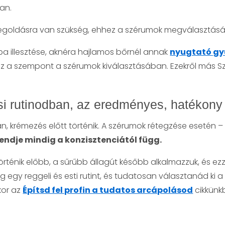
an.
egoldásra van szükség, ehhez a szérumok megválasztásá
ba illesztése, aknéra hajlamos bőrnél annak
nyugtató gy
sz a szempont a szérumok kiválasztásában. Ezekről más Sz
i rutinodban, az eredményes, hatékony
után, krémezés előtt történik. A szérumok rétegzése eseté
endje mindig a konzisztenciától függ.
örténik előbb, a sűrűbb állagút később alkalmazzuk, és ez
egy reggeli és esti rutint, és tudatosan választanád ki a
kor az
Építsd fel profin a tudatos arcápolásod
cikkünk