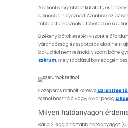
A retinol a legtöbbet kutatott, és bizo
rutinodba helyezned. Azonban ez az össze
több este használva teheted be a rutin
Érzékeny bőrök esetén viszont előfordulh
várandósság és szoptatás alatt nem aján
bakuchiol nem retinoid, viszont bőrre g
szérum
, mely ráadásul komedogén össze
Középerős retinolt keresve
az Isntree t
retinol használó vagy, akkor pedig
a Ks
Milyen hatóanyagon érdeme
Bár a 2 legajánlottabb hatóanyagot (C