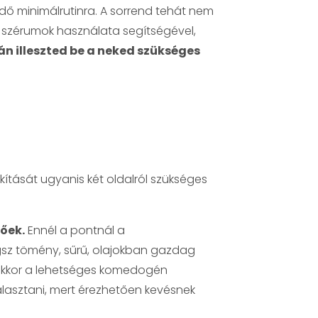
dő minimálrutinra. A sorrend tehát nem
szérumok használata segítségével,
án illeszted be a neked szükséges
lakítását ugyanis két oldalról szükséges
őek.
Ennél a pontnál a
gsz tömény, sűrű, olajokban gazdag
, akkor a lehetséges komedogén
álasztani, mert érezhetően kevésnek