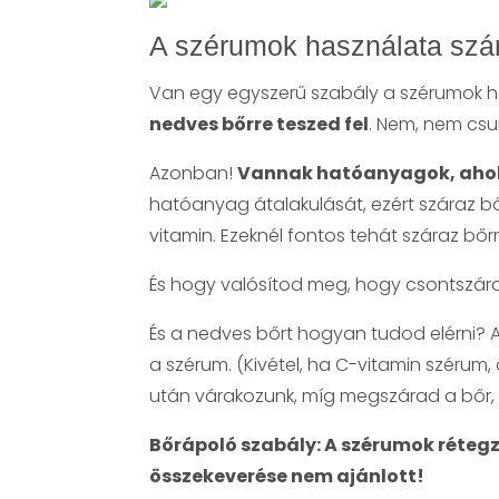
A szérumok használata szár
Van egy egyszerű szabály a szérumok 
nedves bőrre teszed fel
. Nem, nem csu
Azonban!
Vannak hatóanyagok, aho
hatóanyag átalakulását, ezért száraz bőr
vitamin. Ezeknél fontos tehát száraz bőr
És hogy valósítod meg, hogy csontszára
És a nedves bőrt hogyan tudod elérni? Arc
a szérum. (Kivétel, ha C-vitamin szérum
után várakozunk, míg megszárad a bőr, a
Bőrápoló szabály: A szérumok rétegz
összekeverése nem ajánlott!