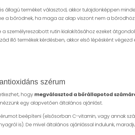
és állagú terméket választod, akkor tulajdonképpen min
 a bőrödnek, ha maga az alap viszont nem a bőrödhöz i
e a személyreszabott rutin kialakításához ezeket átgondol
ád illő termékek kérdésben, akkor első lépésként végezd e
z antioxidáns szérum
etkezhet, hogy
megválasztod a bőrállapotod számára
ézzünk egy alapvetően általános ajánlást.
zérumot beépíteni (elsősorban C-vitamin, vagy annak szár
agról is). De mivel általános ajánlással indulunk, maradj