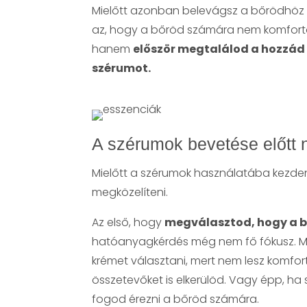
Mielőtt azonban belevágsz a bőrödhöz i
az, hogy a bőröd számára nem komfort
hanem
először megtalálod a hozzád 
szérumot.
A szérumok bevetése előtt n
Mielőtt a szérumok használatába kezde
megközelíteni.
Az első, hogy
megválasztod, hogy a b
hatóanyagkérdés még nem fő fókusz. Mir
krémet választani, mert nem lesz komfo
összetevőket is elkerülöd. Vagy épp, ha
fogod érezni a bőröd számára.