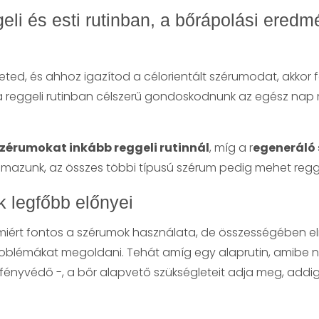
eli és esti rutinban, a bőrápolási ered
veted, és ahhoz igazítod a célorientált szérumodat, akkor 
y a reggeli rutinban célszerű gondoskodnunk az egész nap 
szérumokat inkább reggeli rutinnál
, míg a r
egeneráló 
almazunk, az összes többi típusú szérum pedig mehet regg
 legfőbb előnyei
l, miért fontos a szérumok használata, de összességében e
roblémákat megoldani. Tehát amíg egy alaprutin, amibe ne
ló, fényvédő -, a bőr alapvető szükségleteit adja meg, addi