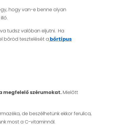
degy, hogy van-e benne olyan
llő.
va tudsz valóban eljutni. Ha
l bőröd tesztelését a
bőrtípus
 megfelelő szérumokat.
Mielőtt
mazéka, de beszélhetünk ekkor ferulica,
unk most a C-vitaminnál.