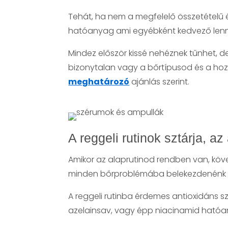
Tehát, ha nem a megfelelő összetételű 
hatóanyag ami egyébként kedvező lenne
Mindez először kissé nehéznek tűnhet, d
bizonytalan vagy a bőrtípusod és a hozz
meghatározó
ajánlás szerint.
A reggeli rutinok sztárja, a
Amikor az alaprutinod rendben van, köv
minden bőrproblémába belekezdenénk n
A reggeli rutinba érdemes antioxidáns s
azelainsav, vagy épp niacinamid hatóany