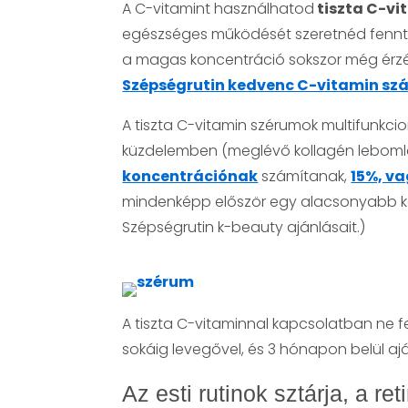
A C-vitamint használhatod
tiszta C-vi
egészséges működését szeretnéd fenntar
a magas koncentráció sokszor még érzé
Szépségrutin kedvenc C-vitamin sz
A tiszta C-vitamin szérumok multifunkc
küzdelemben (meglévő kollagén lebomlá
koncentrációnak
számítanak,
15%, va
mindenképp először egy alacsonyabb konc
Szépségrutin k-beauty ajánlásait.)
A tiszta C-vitaminnal kapcsolatban ne fe
sokáig levegővel, és 3 hónapon belül ajá
Az esti rutinok sztárja, a ret