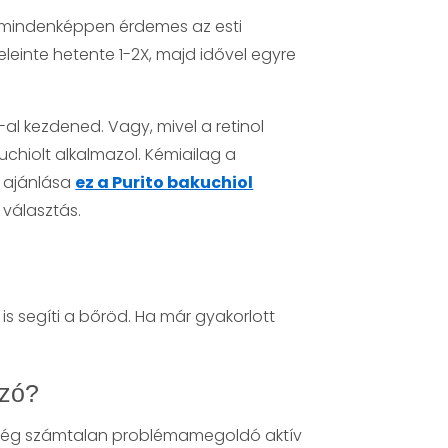
it mindenképpen érdemes az esti
leinte hetente 1-2X, majd idővel egyre
al kezdened. Vagy, mivel a retinol
chiolt alkalmazol. Kémiailag a
n ajánlása
ez a Purito bakuchiol
 választás.
is segíti a bőröd. Ha már gyakorlott
szó?
n még számtalan problémamegoldó aktív