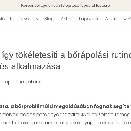
Koreai bőrápoló rutin felépítése lépésről lépésre
lási tanácsadás
Blog
Aktuális kuponok
Arcfitnesz
gy tökéletesíti a bőrápolási rutin
 és alkalmazása
bőrápolási szakértő
ata, a bőrproblémáid megoldásában fognak segíte
, amelyek magas hatóanyagtartalmukkal célzottan támog
mentfoltokig a szérumok, ampullák nyújtják a kezelés fő er