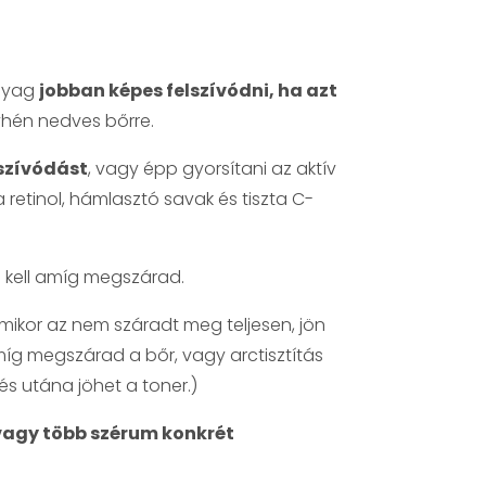
anyag
jobban képes felszívódni, ha azt
yhén nedves bőrre.
lszívódást
, vagy épp gyorsítani az aktív
 retinol, hámlasztó savak és tiszta C-
 kell amíg megszárad.
 Amikor az nem száradt meg teljesen, jön
míg megszárad a bőr, vagy arctisztítás
s utána jöhet a toner.)
 vagy több szérum konkrét