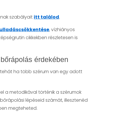
nak szabályait
itt találod
.
ulladáscsökkentése
, vízhiányos
épségrutin cikkekben részletesen is
 bőrápolás érdekében
n – tehát ha több szérum van egy adott
zel a metodikával történik a szérumok
 bőrápolási lépéseid számát, illesztenéd
ben megteheted.