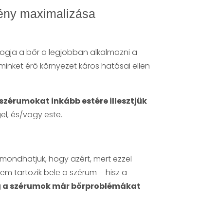
mény maximalizása
fogja a bőr a legjobban alkalmazni a
minket érő környezet káros hatásai ellen
szérumokat inkább estére illesztjük
el, és/vagy este.
lmondhatjuk, hogy azért, mert ezzel
m tartozik bele a szérum – hisz a
g
a szérumok már bőrproblémákat