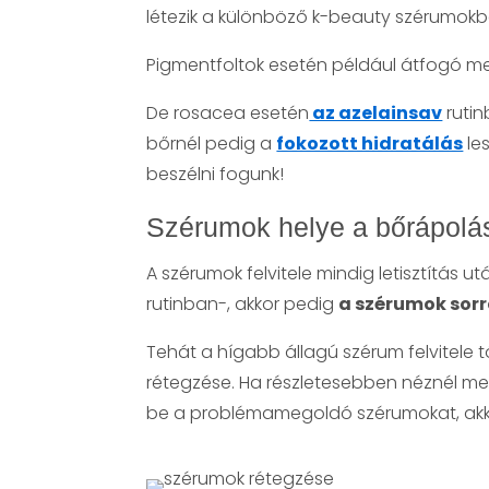
létezik a különböző k-beauty szérumokb
Pigmentfoltok esetén például átfogó m
De rosacea esetén
az azelainsav
rutin
bőrnél pedig a
fokozott hidratálás
le
beszélni fogunk!
Szérumok helye a bőrápolás
A szérumok felvitele mindig letisztítás 
rutinban-, akkor pedig
a szérumok sorr
Tehát a hígabb állagú szérum felvitele t
rétegzése. Ha részletesebben néznél meg 
be a problémamegoldó szérumokat, ak