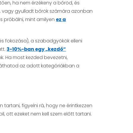
ően, ha nem érzékeny a bőröd, és
ny, vagy gyulladt bőrök számára azonban
 próbálni, mint amilyen
ez a
és fokozása), a szabadgyökök elleni
tt.
3-10%-ban egy „kezdő”
k. Ha most kezded bevezetni,
 láthatod az adott kategóriákban a
tartani, figyelni rá, hogy ne érintkezzen
, ott ezeket nem kell szem előtt tartani.