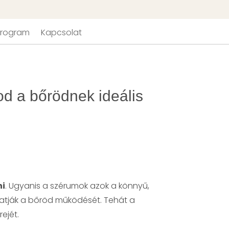
 Program
Kapcsolat
od a bőrödnek ideális
ni
. Ugyanis a szérumok azok a könnyű,
atják a bőröd működését. Tehát a
ejét.