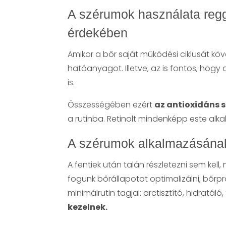
A szérumok használata regg
érdekében
Amikor a bőr saját működési ciklusát kö
hatóanyagot. Illetve, az is fontos, hog
is.
Összességében ezért
az antioxidáns 
a rutinba. Retinolt mindenképp este alk
A szérumok alkalmazásának
A fentiek után talán részletezni sem kel
fogunk bőrállapotot optimalizálni, bőrp
minimálrutin tagjai: arctisztító, hidratá
kezelnek.