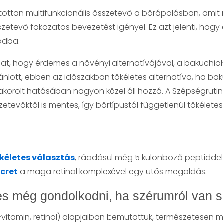
nyítottan multifunkcionális összetevő a bőrápolásban, am
tevő fokozatos bevezetést igényel. Ez azt jelenti, hogy e
odba.
at, hogy érdemes a növényi alternatívájával, a bakuchiol-
lott, ebben az időszakban tökéletes alternatíva, ha baku
yakorolt hatásában nagyon közel áll hozzá. A Szépségruti
tevőktől is mentes, így bőrtípustól függetlenül tökéletes
ökéletes választás
, ráadásul még 5 különböző peptiddel 
ecret
a maga retinal komplexével egy ütős megoldás.
s még gondolkodni, ha szérumról van 
-vitamin, retinol) alapjaiban bemutattuk, természetese