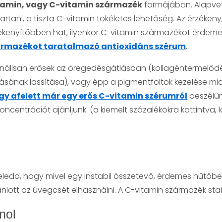
tamin, vagy C-vitamin származék
formájában. Alapvet
tani, a tiszta C-vitamin tökéletes lehetőség. Az érzéke
kenyítőbben hat, ilyenkor C-vitamin származékot érdemes
ármazékot taratalmazó antioxidáns szérum
.
ionálisan erősek az öregedésgátlásban (kollagéntermelőd
sának lassítása), vagy épp a pigmentfoltok kezelése mia
gy afelett már egy erős C-vitamin szérumról
beszélün
entrációt ajánljunk. (a kiemelt százalékokra kattintva,
ledd, hogy mivel egy instabil összetevő, érdemes hűtőben 
nlott az üvegcsét elhasználni. A C-vitamin származék stabil
inol