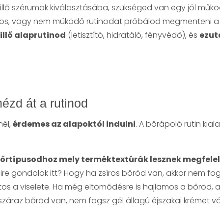
llő szérumok kiválasztásába, szükséged van egy jól műkö
os, vagy nem működő rutinodat próbálod megmenteni a 
illő alaprutinod
(letisztító, hidratáló, fényvédő), és
ezut
ézd át a rutinod
nél,
érdemes az alapoktól indulni
. A bőrápoló rutin kia
őrtípusodhoz mely terméktextúrák lesznek megfelel
e gondolok itt? Hogy ha zsíros bőröd van, akkor nem fo
rtos a viselete. Ha még eltömődésre is hajlamos a bőröd
 száraz bőröd van, nem fogsz gél állagú éjszakai krémet v