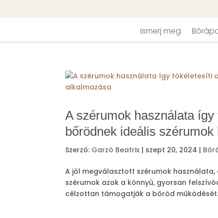
Ismerj meg
Bőrápo
A szérumok használata így t
bőrödnek ideális szérumok 
Szerző:
Garzó Beatrix
|
szept 20, 2024
|
Bőr
A jól megválasztott szérumok használata
szérumok azok a könnyű, gyorsan felszí
célzottan támogatják a bőröd működését. 