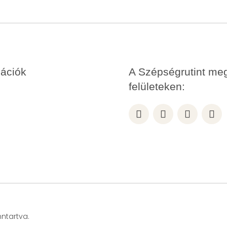
ációk
A Szépségrutint megt
felületeken:
nntartva.