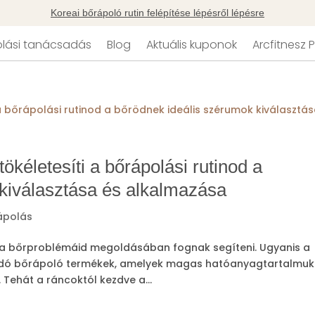
Koreai bőrápoló rutin felépítése lépésről lépésre
lási tanácsadás
Blog
Aktuális kuponok
Arcfitnesz
ökéletesíti a bőrápolási rutinod a
kiválasztása és alkalmazása
ápolás
, a bőrproblémáid megoldásában fognak segíteni. Ugyanis a
vódó bőrápoló termékek, amelyek magas hatóanyagtartalmuk
Tehát a ráncoktól kezdve a...